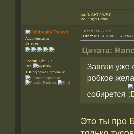
cpt. "NIGHT RAVEN"
MAT7 Night Raven
Re: ИГРЫ 2012
Tsevsh
«
Ответ #8 :
14 04 2012, 13:27:55 »
Администратор
Ветеран
Цитата: Rand
Сообщений: 1567
Заявки уже 
Пол:
ТПК "Русские Партизаны"
робкое жела
собирется
Это ты про 
только тусо