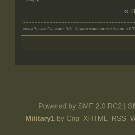
Страниц: [
1
]
« 
Форум Русских Партизан
»
Пейнтбольные мероприятия
»
Анонсы
»
ИГР
Powered by SMF 2.0 RC2
|
S
Military1
by
Crip
XHTML
RSS