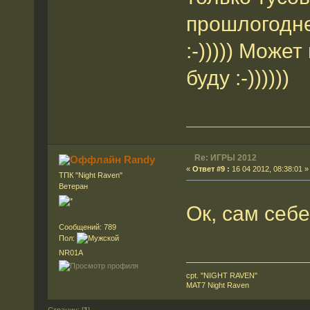
прошлогодне
:-))))) Може
буду :-))))))
Re: ИГРЫ 2012
Randy
«
Ответ #9 :
16 04 2012, 08:38:01 »
ТПК "Night Raven"
Ветеран
Ок, сам себ
Сообщений: 789
Пол:
NR01A
cpt. "NIGHT RAVEN"
MAT7 Night Raven