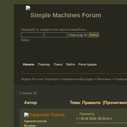
Пожалуйста,
войдите
или
зарегистрируйтесь
.
Войти
Начало
Помощь
Поиск
Войти
Регистрация
Форум Русских Партизан
»
Коммерческий раздел
»
Магазины
»
Правил
Страниц: [
1
]
Автор
Тема: Правила (Прочитано 
Правила
Tsevsh
«
:
03 02 2010, 00:33:14 »
Администратор
Ветеран